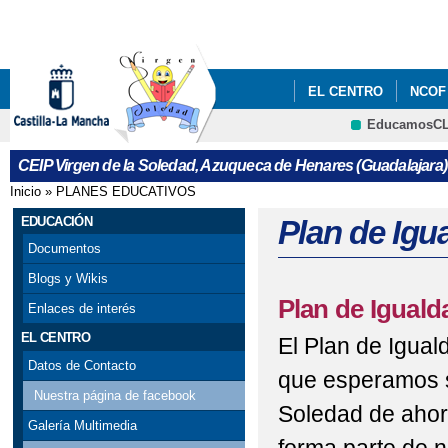
Pa
co
pri
EL CENTRO
NCOF
EducamosC
SECRETARÍA
EDU
CRFP
CEIP Virgen de la Soledad, Azuqueca de Henares (Guadalajara)
Inicio
»
PLANES EDUCATIVOS
Se encuentra usted aquí
EDUCACIÓN
Plan de Igu
Documentos
Blogs y Wikis
Plan de Iguald
Enlaces de interés
EL CENTRO
El Plan de Igual
Datos de Contacto
que esperamos s
Nuestra página de facebook
Soledad de ahora
Galería Multimedia