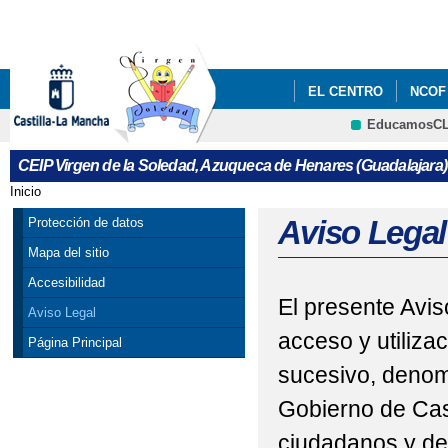
Pa
co
pri
EL CENTRO
NCOF
EducamosC
SECRETARÍA
EDU
CRFP
CEIP Virgen de la Soledad, Azuqueca de Henares (Guadalajara)
Inicio
Se encuentra usted aquí
Aviso Legal
Protección de datos
Mapa del sitio
Accesibilidad
El presente Avis
Aviso Legal
acceso y utiliza
Página Principal
sucesivo, denom
Gobierno de Cas
ciudadanos y de